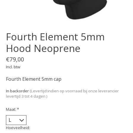
Fourth Element 5mm
Hood Neoprene
€79,00
Incl. btw
Fourth Element 5mm cap
In backorder
(Levertijd:indien op voorraad bij onze leverancier
levertijd 3 tot 4 dagen )
Maat:
*
Hoeveelheid: