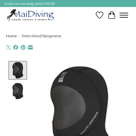
Gratis verzending vanaf €50,00!
Verlanglijst
Winkelwa
Home
/
5mm Hood Neoprene
Product image slideshow Items