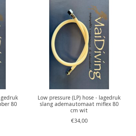
lagedruk
Low pressure (LP) hose - lagedruk
ber 80
slang ademautomaat miflex 80
cm wit
€34,00