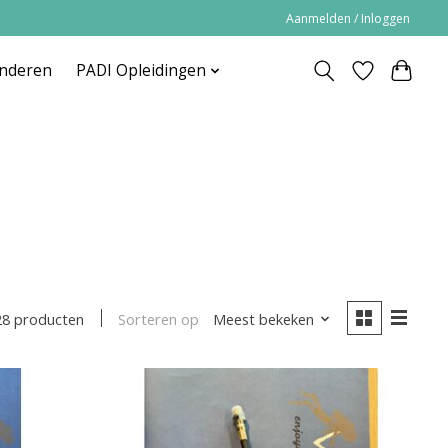
Aanmelden / Inloggen
inderen
PADI Opleidingen
Sorteren op
Meest bekeken
28 producten