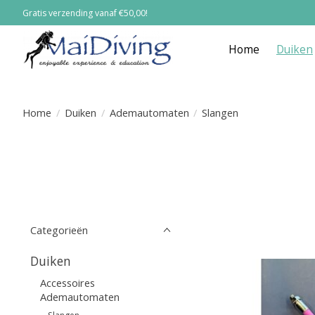
Gratis verzending vanaf €50,00!
Home
Duiken
Home
/
Duiken
/
Ademautomaten
/
Slangen
Categorieën
Duiken
Accessoires
Ademautomaten