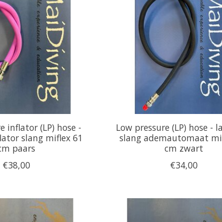
 inflator (LP) hose -
Low pressure (LP) hose - 
lator slang miflex 61
slang ademautomaat mif
cm paars
cm zwart
€38,00
€34,00