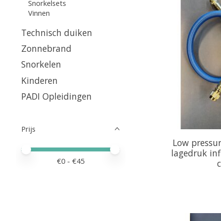
Snorkelsets
Vinnen
Technisch duiken
Zonnebrand
Snorkelen
Kinderen
PADI Opleidingen
Prijs
Low pressure
Minimale prijswaarde
Price maximum value
lagedruk inf
€
0
- €
45