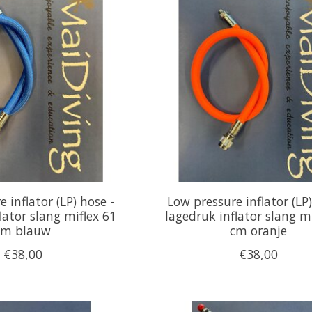
 inflator (LP) hose -
Low pressure inflator (LP)
lator slang miflex 61
lagedruk inflator slang mi
cm blauw
cm oranje
€38,00
€38,00