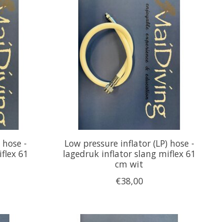
 hose -
Low pressure inflator (LP) hose -
flex 61
lagedruk inflator slang miflex 61
cm wit
€38,00