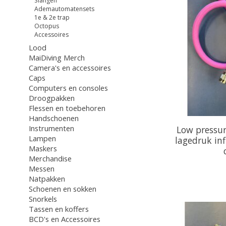
Slangen
Ademautomatensets
1e & 2e trap
Octopus
Accessoires
Lood
MaiDiving Merch
Camera's en accessoires
Caps
Computers en consoles
Droogpakken
Flessen en toebehoren
Handschoenen
Instrumenten
Low pressure
Lampen
lagedruk inf
Maskers
Merchandise
Messen
Natpakken
Schoenen en sokken
Snorkels
Tassen en koffers
BCD's en Accessoires