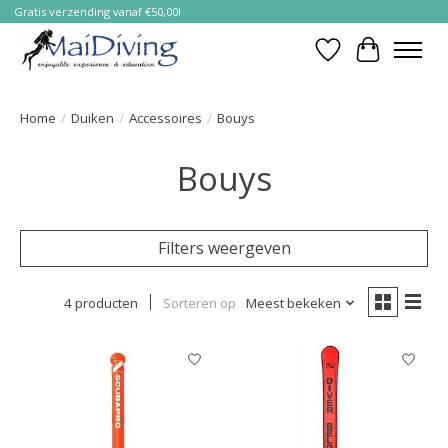
Gratis verzending vanaf €50,00!
Verlanglijst
Winkelwa
Home
/
Duiken
/
Accessoires
/
Bouys
Bouys
Filters weergeven
4 producten
Sorteren op
Meest bekeken