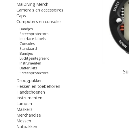
MaiDiving Merch
Camera's en accessoires
Caps
Computers en consoles
Bandjes
Screenprotectors
Interface kabels
Consoles
Standaard
Bandjes
Luchtgeïntegreerd
Instrumenten
Batterijkits
Su
Screenprotectors
Droogpakken
Flessen en toebehoren
Handschoenen
Instrumenten
Lampen
Maskers
Merchandise
Messen
Natpakken