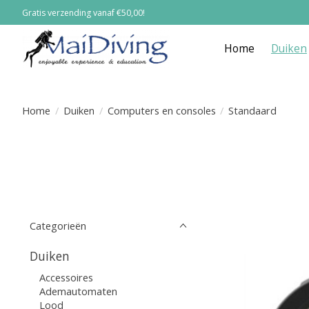
Gratis verzending vanaf €50,00!
Home
Duiken
Home
/
Duiken
/
Computers en consoles
/
Standaard
Categorieën
Duiken
Accessoires
Ademautomaten
Lood