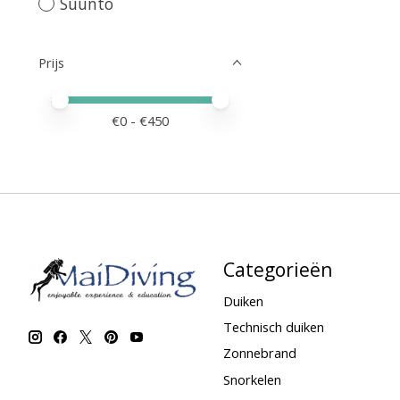
Suunto
Prijs
Minimale prijswaarde
Price maximum value
€
0
- €
450
Categorieën
Duiken
Technisch duiken
Zonnebrand
Snorkelen