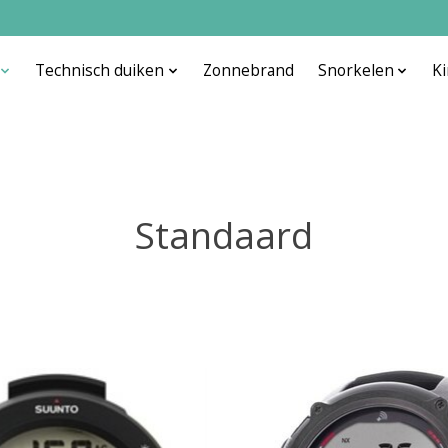
Technisch duiken
Zonnebrand
Snorkelen
K
Standaard