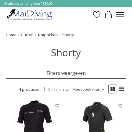
Gratis verzending vanaf €50,00!
Verlanglijst
Winkelwa
Home
/
Duiken
/
Natpakken
/
Shorty
Shorty
Filters weergeven
4 producten
Sorteren op
Meest bekeken