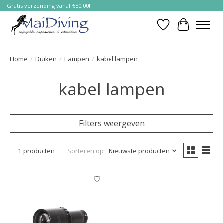
Gratis verzending vanaf €50,00!
Verlanglijst
Winkelwa
Home
/
Duiken
/
Lampen
/
kabel lampen
kabel lampen
Filters weergeven
1 producten
Sorteren op
Nieuwste producten