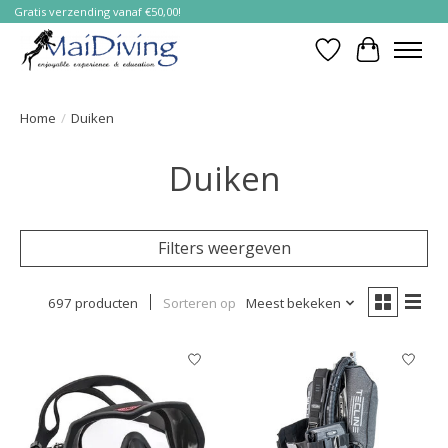
Gratis verzending vanaf €50,00!
Verlanglijst
Winkelwa
Home
/
Duiken
Duiken
Filters weergeven
697 producten
Sorteren op
Meest bekeken