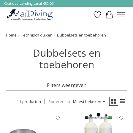
Gratis verzending vanaf €50,00!
Verlanglijst
Winkelwa
Home
/
Technisch duiken
/
Dubbelsets en toebehoren
Dubbelsets en
toebehoren
Filters weergeven
11 producten
Sorteren op
Meest bekeken