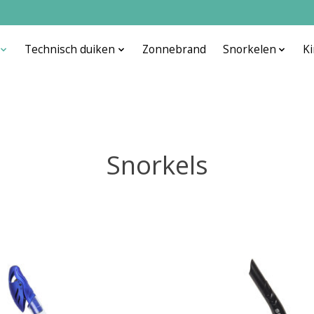
Technisch duiken
Zonnebrand
Snorkelen
K
Snorkels