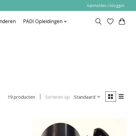
Aanmelden / Inloggen
inderen
PADI Opleidingen
Sorteren op
Standaard
19 producten