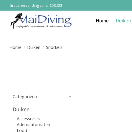
Gratis verzending vanaf €50,00!
Home
Duiken
Home
/
Duiken
/
Snorkels
Categorieën
Duiken
Accessoires
Ademautomaten
Lood