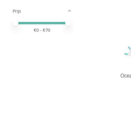
Prijs
Minimale prijswaarde
Price maximum value
€
0
- €
70
Ocea