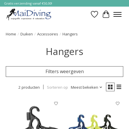
Gratis verzending vanaf €50,00!
Verlanglijst
Winkelwa
Home
/
Duiken
/
Accessoires
/
Hangers
Hangers
Filters weergeven
2 producten
Sorteren op
Meest bekeken