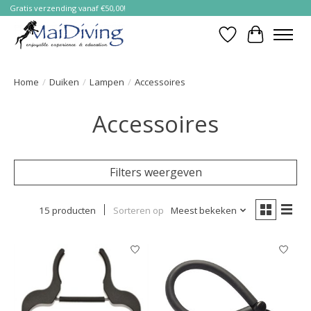
Gratis verzending vanaf €50,00!
Verlanglijst
Winkelwa
Home
/
Duiken
/
Lampen
/
Accessoires
Accessoires
Filters weergeven
15 producten
Sorteren op
Meest bekeken