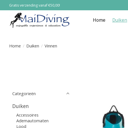
Gratis verzending vanaf €50,00!
Home
Duiken
Home
/
Duiken
/
Vinnen
Categorieën
Duiken
Accessoires
Ademautomaten
Lood