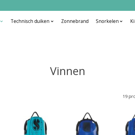
Technisch duiken
Zonnebrand
Snorkelen
K
Vinnen
19 pr