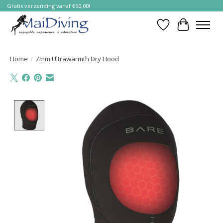
Gratis verzending vanaf €50,00!
Verlanglijst
Winkelwa
Home
/
7mm Ultrawarmth Dry Hood
Product image slideshow Items