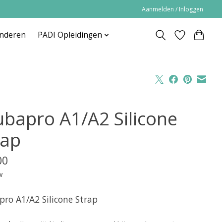
Aanmelden / Inloggen
inderen
PADI Opleidingen
ubapro A1/A2 Silicone
rap
00
w
pro A1/A2 Silicone Strap