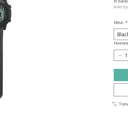
In bac
leverti
Kleur:
*
Hoeveel
Toev