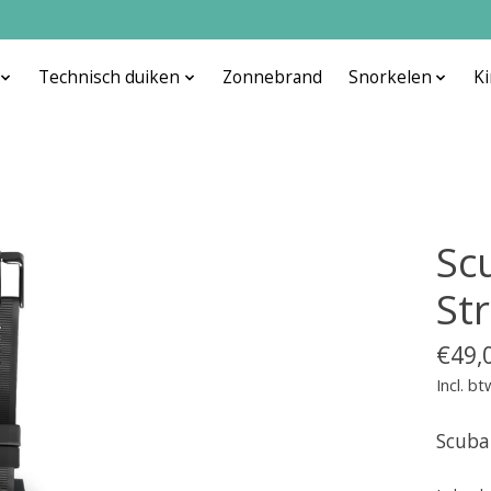
Technisch duiken
Zonnebrand
Snorkelen
K
Sc
St
€49,
Incl. bt
Scuba