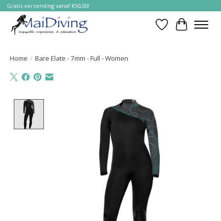
Gratis verzending vanaf €50,00!
Verlanglijst
Winkelwa
Home
/
Bare Elate - 7mm - Full - Women
Product image slideshow Items