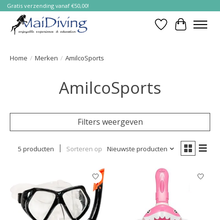
Gratis verzending vanaf €50,00!
Verlanglijst
Winkelwa
Home
/
Merken
/
AmilcoSports
AmilcoSports
Filters weergeven
5 producten
Sorteren op
Nieuwste producten