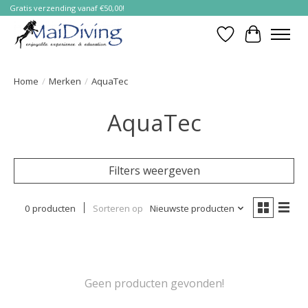
Gratis verzending vanaf €50,00!
Verlanglijst
Winkelwa
Home
/
Merken
/
AquaTec
AquaTec
Filters weergeven
0 producten
Sorteren op
Nieuwste producten
Geen producten gevonden!