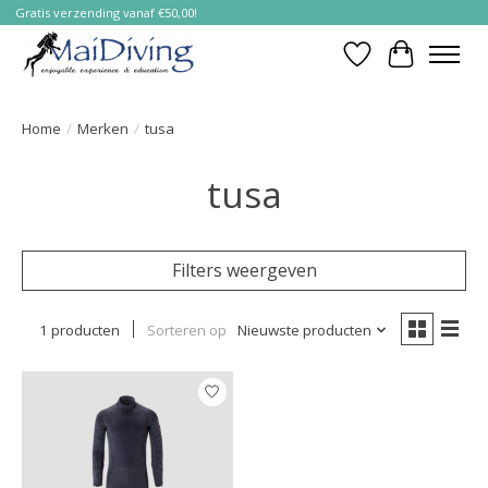
Gratis verzending vanaf €50,00!
Verlanglijst
Winkelwa
Home
/
Merken
/
tusa
tusa
Filters weergeven
1 producten
Sorteren op
Nieuwste producten