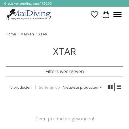
Gratis verzending vanaf €50,00!
Verlanglijst
Winkelwa
Home
/
Merken
/
XTAR
XTAR
Filters weergeven
0 producten
Sorteren op
Nieuwste producten
Geen producten gevonden!