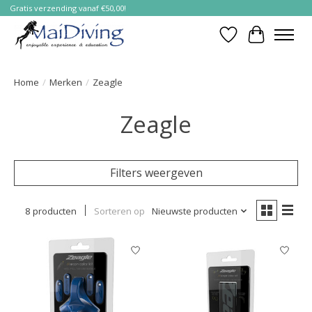
Gratis verzending vanaf €50,00!
Verlanglijst
Winkelwa
Home
/
Merken
/
Zeagle
Zeagle
Filters weergeven
8 producten
Sorteren op
Nieuwste producten