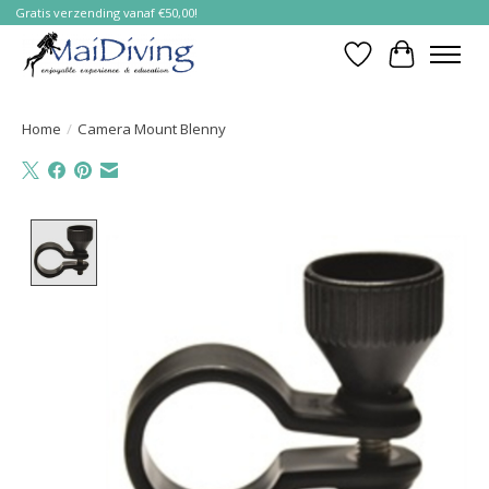
Gratis verzending vanaf €50,00!
Verlanglijst
Winkelwa
Home
/
Camera Mount Blenny
Product image slideshow Items