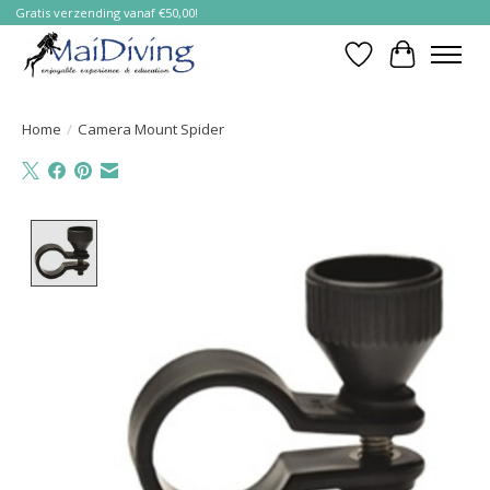
Gratis verzending vanaf €50,00!
Verlanglijst
Winkelwa
Home
/
Camera Mount Spider
Product image slideshow Items