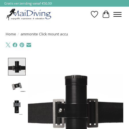
Gratis verzending vanaf €50,00!
Verlanglijst
Winkelwa
Home
/
ammonite Click mount accu
Product image slideshow Items