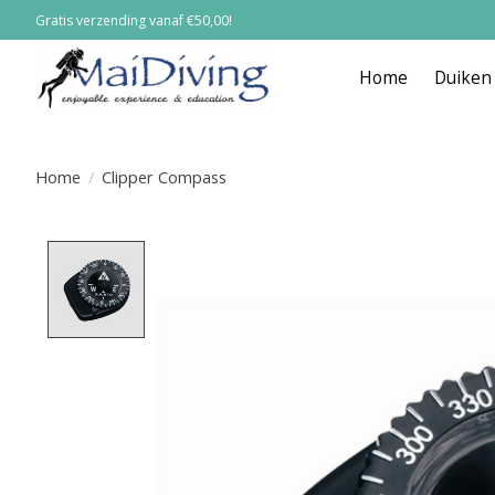
Gratis verzending vanaf €50,00!
Home
Duiken
Home
/
Clipper Compass
Product image slideshow Items