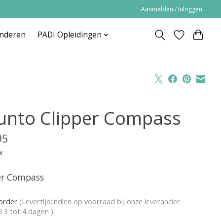
Aanmelden / Inloggen
inderen
PADI Opleidingen
unto Clipper Compass
95
w
er Compass
korder
(Levertijd:indien op voorraad bij onze leverancier
jd 3 tot 4 dagen )