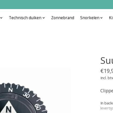
Technisch duiken
Zonnebrand
Snorkelen
K
Su
€19,
Incl. bt
Clipp
In bac
leverti