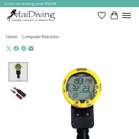
Gratis verzending vanaf €50,00!
Verlanglijst
Winkelwa
Home
/
Computer Retractor
Product image slideshow Items