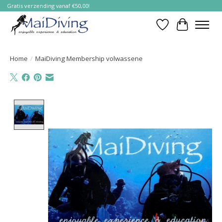
Gratis verzending vanaf €50,00!
Verlanglijst
Winkelwa
Home
/
MaiDiving Membership volwassene
Product image slideshow Items