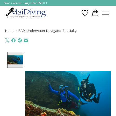
Gratis verzending vanaf €50,00!
Verlanglijst
Winkelwa
Home
/
PADI Underwater Navigator Specialty
Product image slideshow Items