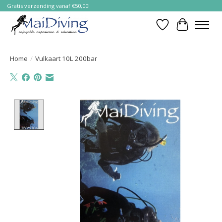
Gratis verzending vanaf €50,00!
Verlanglijst
Winkelwa
Home
/
Vulkaart 10L 200bar
Product image slideshow Items