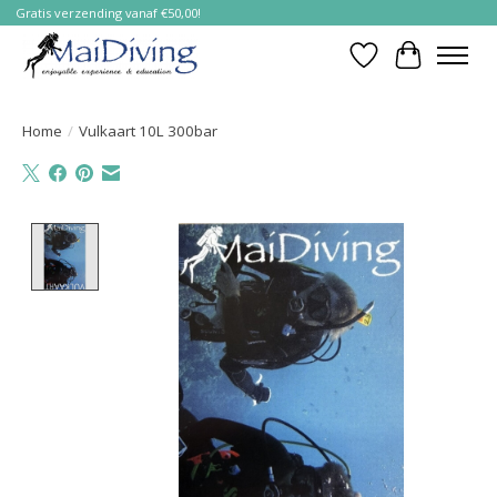
Gratis verzending vanaf €50,00!
Verlanglijst
Winkelwa
Home
/
Vulkaart 10L 300bar
Product image slideshow Items