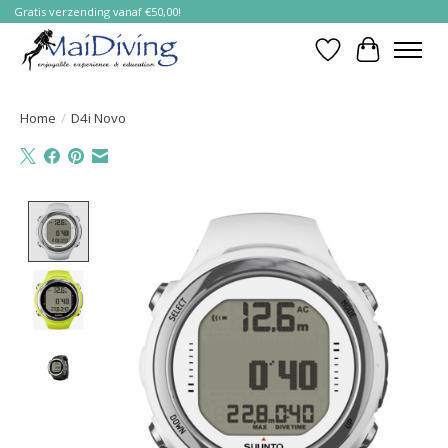
Gratis verzending vanaf €50,00!
Verlanglijst
Winkelwa
Home
/
D4i Novo
Product image slideshow Items