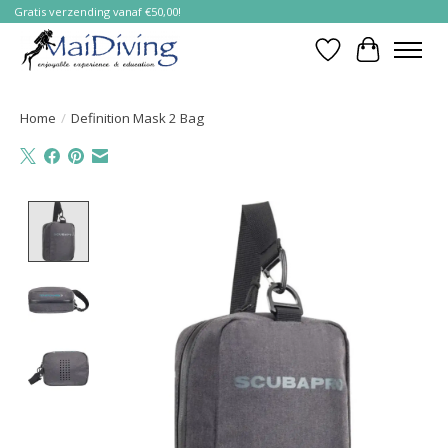
Gratis verzending vanaf €50,00!
Verlanglijst
Winkelwa
Home
/
Definition Mask 2 Bag
Product image slideshow Items