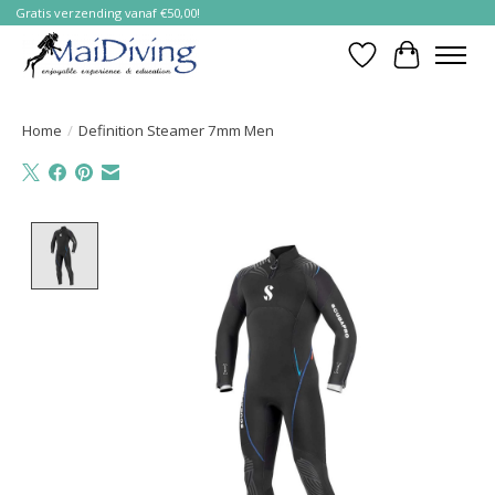
Gratis verzending vanaf €50,00!
Verlanglijst
Winkelwa
Home
/
Definition Steamer 7mm Men
Product image slideshow Items