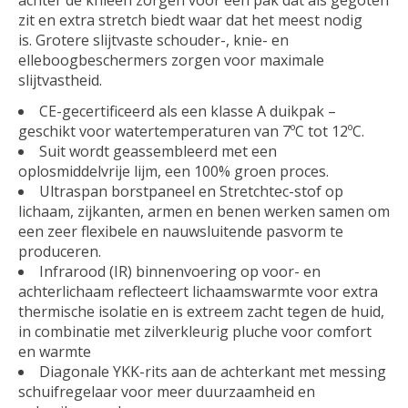
zit en extra stretch biedt waar dat het meest nodig
is. Grotere slijtvaste schouder-, knie- en
elleboogbeschermers zorgen voor maximale
slijtvastheid.
CE-gecertificeerd als een klasse A duikpak –
geschikt voor watertemperaturen van 7ºC tot 12ºC.
Suit wordt geassembleerd met een
oplosmiddelvrije lijm, een 100% groen proces.
Ultraspan borstpaneel en Stretchtec-stof op
lichaam, zijkanten, armen en benen werken samen om
een ​​zeer flexibele en nauwsluitende pasvorm te
produceren.
Infrarood (IR) binnenvoering op voor- en
achterlichaam reflecteert lichaamswarmte voor extra
thermische isolatie en is extreem zacht tegen de huid,
in combinatie met zilverkleurig pluche voor comfort
en warmte
Diagonale YKK-rits aan de achterkant met messing
schuifregelaar voor meer duurzaamheid en