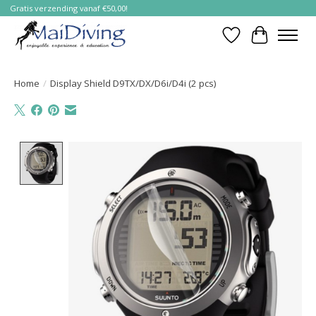
Gratis verzending vanaf €50,00!
Verlanglijst
Winkelwa
Home
/
Display Shield D9TX/DX/D6i/D4i (2 pcs)
Product image slideshow Items