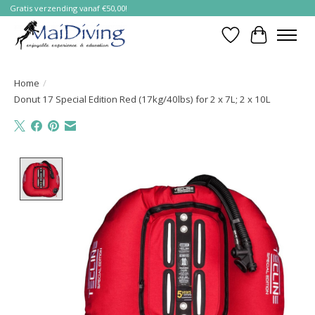
Gratis verzending vanaf €50,00!
Verlanglijst
Winkelwa
Home
/
Donut 17 Special Edition Red (17kg/40lbs) for 2 x 7L; 2 x 10L
Product image slideshow Items