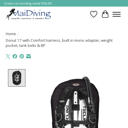
Gratis verzending vanaf €50,00!
Verlanglijst
Winkelwa
Home
/
Donut 17 with Comfort harness, built in mono adapter, weight
pocket, tank belts & BP
Product image slideshow Items