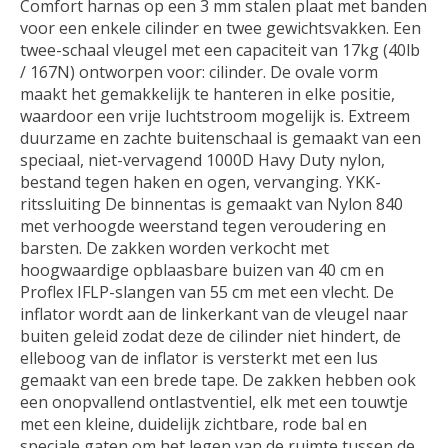
Comfort harnas op een 3 mm stalen plaat met banden
voor een enkele cilinder en twee gewichtsvakken. Een
twee-schaal vleugel met een capaciteit van 17kg (40lb
/ 167N) ontworpen voor: cilinder. De ovale vorm
maakt het gemakkelijk te hanteren in elke positie,
waardoor een vrije luchtstroom mogelijk is. Extreem
duurzame en zachte buitenschaal is gemaakt van een
speciaal, niet-vervagend 1000D Havy Duty nylon,
bestand tegen haken en ogen, vervanging. YKK-
ritssluiting De binnentas is gemaakt van Nylon 840
met verhoogde weerstand tegen veroudering en
barsten. De zakken worden verkocht met
hoogwaardige opblaasbare buizen van 40 cm en
Proflex IFLP-slangen van 55 cm met een vlecht. De
inflator wordt aan de linkerkant van de vleugel naar
buiten geleid zodat deze de cilinder niet hindert, de
elleboog van de inflator is versterkt met een lus
gemaakt van een brede tape. De zakken hebben ook
een onopvallend ontlastventiel, elk met een touwtje
met een kleine, duidelijk zichtbare, rode bal en
speciale gaten om het legen van de ruimte tussen de