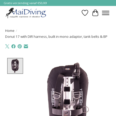
Gratis verzending vanaf €50,00!
Verlanglijst
Winkelwa
Home
/
Donut 17 with DIR harness, built in mono adaptor, tank belts & BP
Product image slideshow Items