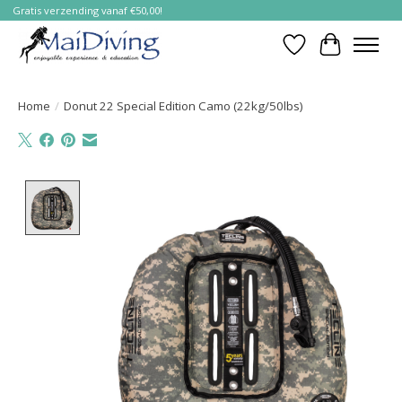
Gratis verzending vanaf €50,00!
Verlanglijst
Winkelwa
Home
/
Donut 22 Special Edition Camo (22kg/50lbs)
Product image slideshow Items