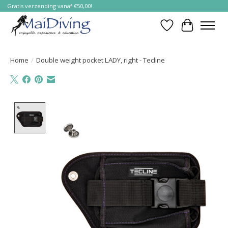
Gratis verzending vanaf €50,00!
Verlanglijst
Winkelwa
Home
/
Double weight pocket LADY, right - Tecline
Product image slideshow Items