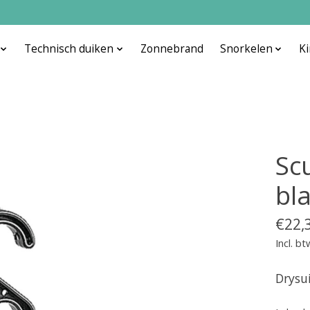
Technisch duiken
Zonnebrand
Snorkelen
K
Sc
bla
€22,
Incl. bt
Drysui