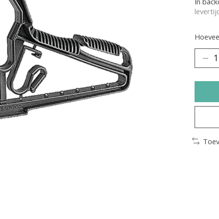
In bac
leverti
Hoeveel
Toev