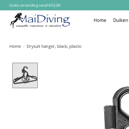
Gratis verzending vanaf €50,00!
Home
Duiken
Home
/
Drysuit hanger, black, plastic
Product image slideshow Items