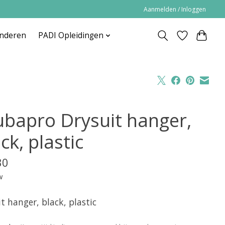
Aanmelden / Inloggen
inderen
PADI Opleidingen
ubapro Drysuit hanger,
ck, plastic
30
w
t hanger, black, plastic