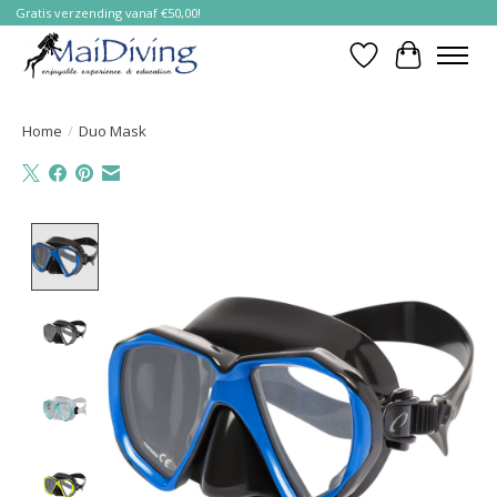
Gratis verzending vanaf €50,00!
Verlanglijst
Winkelwa
Home
/
Duo Mask
Product image slideshow Items