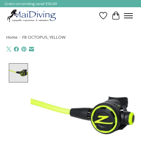
Gratis verzending vanaf €50,00!
Verlanglijst
Winkelwa
Home
/
F8 OCTOPUS, YELLOW
Product image slideshow Items