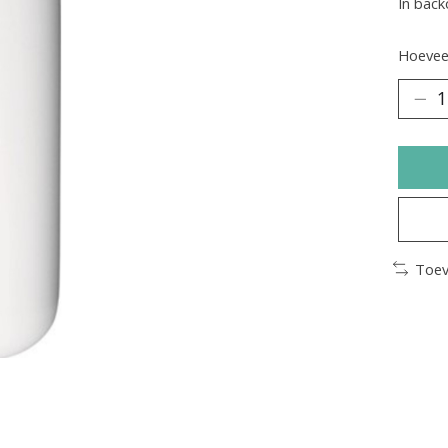
In back
Hoeveel
Toev