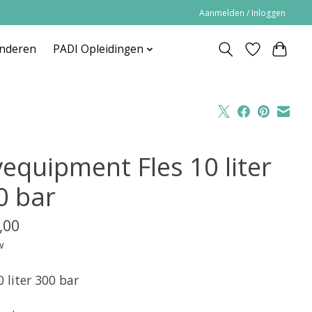
Aanmelden / Inloggen
inderen
PADI Opleidingen
vequipment Fles 10 liter
0 bar
,00
w
0 liter 300 bar