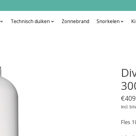
Technisch duiken
Zonnebrand
Snorkelen
K
Di
30
€409
Incl. bt
Fles 1