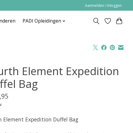
Aanmelden / Inloggen
inderen
PADI Opleidingen
urth Element Expedition
ffel Bag
,95
w
h Element Expedition Duffel Bag