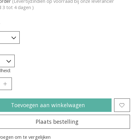
korder
(Levertijd:indien op voorraad bij onze leverancier
jd 3 tot 4 dagen )
*
heid:
Toevoegen aan winkelwagen
Plaats bestelling
oegen om te vergelijken