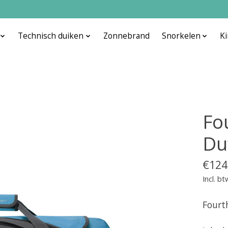
Technisch duiken
Zonnebrand
Snorkelen
K
Fo
Du
€124
Incl. bt
Fourt