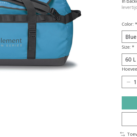
In bac
leverti
Color:
Size:
*
Hoeveel
Toev