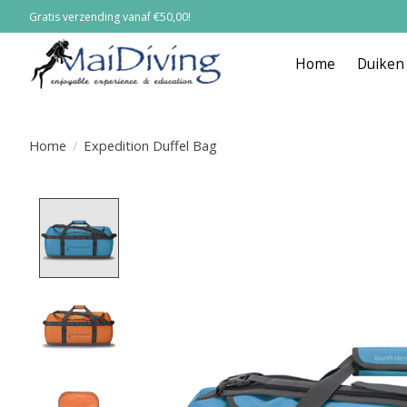
Gratis verzending vanaf €50,00!
Home
Duiken
Home
/
Expedition Duffel Bag
Product image slideshow Items