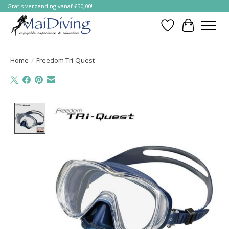
Gratis verzending vanaf €50,00!
Verlanglijst
Winkelwa
Home
/
Freedom Tri-Quest
Product image slideshow Items