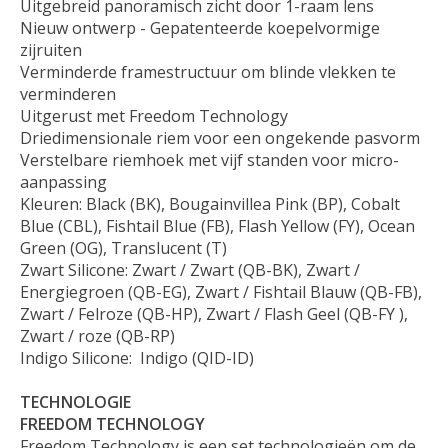
Uitgebreid panoramisch zicht door 1-raam lens
Nieuw ontwerp - Gepatenteerde koepelvormige
zijruiten
Verminderde framestructuur om blinde vlekken te
verminderen
Uitgerust met Freedom Technology
Driedimensionale riem voor een ongekende pasvorm
Verstelbare riemhoek met vijf standen voor micro-
aanpassing
Kleuren: Black (BK), Bougainvillea Pink (BP), Cobalt
Blue (CBL), Fishtail Blue (FB), Flash Yellow (FY), Ocean
Green (OG), Translucent (T)
Zwart Silicone: Zwart / Zwart (QB-BK), Zwart /
Energiegroen (QB-EG), Zwart / Fishtail Blauw (QB-FB),
Zwart / Felroze (QB-HP), Zwart / Flash Geel (QB-FY ),
Zwart / roze (QB-RP)
Indigo Silicone: Indigo (QID-ID)
TECHNOLOGIE
FREEDOM TECHNOLOGY
Freedom Technology is een set technologieën om de