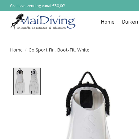
Gratis verzending vanaf €50,00!
Home
Duiken
Home
/
Go Sport Fin, Boot-Fit, White
Product image slideshow Items