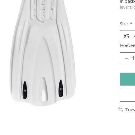
In bac
leverti
Size:
*
Hoeveel
Toev