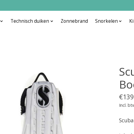
Technisch duiken
Zonnebrand
Snorkelen
K
Sc
Bo
€139
Incl. bt
Scuba