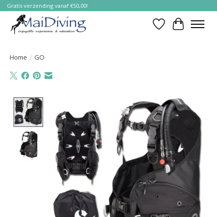
Gratis verzending vanaf €50,00!
Verlanglijst
Winkelwa
Home
/
GO
Product image slideshow Items