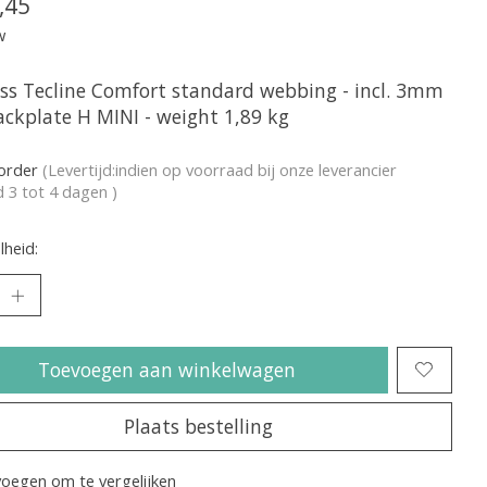
,45
w
ss Tecline Comfort standard webbing - incl. 3mm
ackplate H MINI - weight 1,89 kg
korder
(Levertijd:indien op voorraad bij onze leverancier
jd 3 tot 4 dagen )
heid:
Toevoegen aan winkelwagen
Plaats bestelling
oegen om te vergelijken