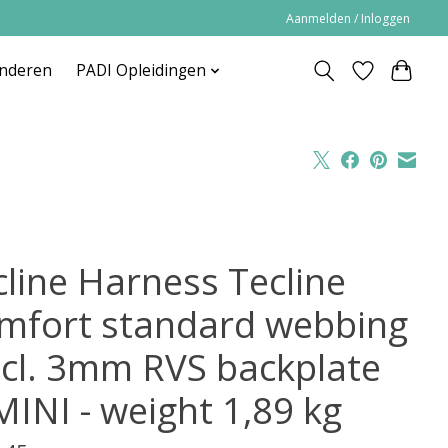
Aanmelden / Inloggen
inderen
PADI Opleidingen
cline Harness Tecline
mfort standard webbing
incl. 3mm RVS backplate
MINI - weight 1,89 kg