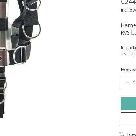
€244
Incl. bt
Harne
RVS b
In bac
leverti
Hoeveel
Toev