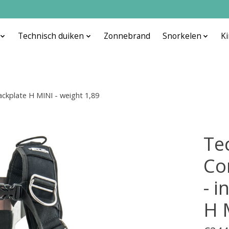
Technisch duiken
Zonnebrand
Snorkelen
K
ckplate H MINI - weight 1,89
Te
Co
- 
H 