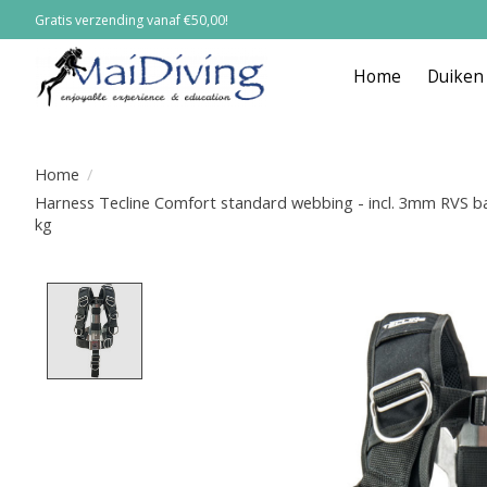
Gratis verzending vanaf €50,00!
Home
Duiken
Home
/
Harness Tecline Comfort standard webbing - incl. 3mm RVS ba
kg
Product image slideshow Items