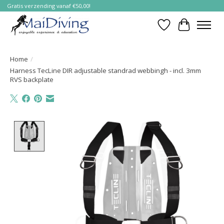
Gratis verzending vanaf €50,00!
Verlanglijst
Winkelwa
Home
/
Harness TecLine DIR adjustable standrad webbingh - incl. 3mm
RVS backplate
Product image slideshow Items