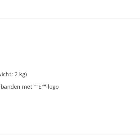
icht: 2 kg)
e banden met ""E""-logo