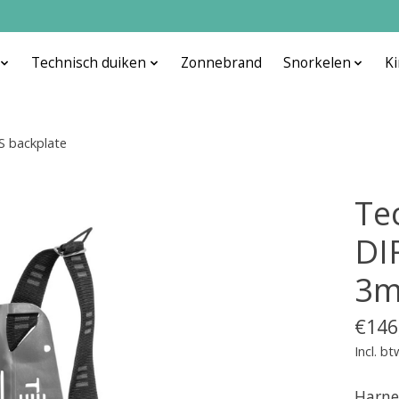
Technisch duiken
Zonnebrand
Snorkelen
K
S backplate
Te
DIR
3m
€146
Incl. bt
Harne