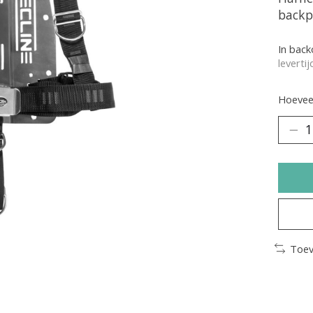
backp
In bac
leverti
Hoeveel
Toev