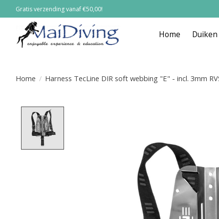
Gratis verzending vanaf €50,00!
Home
Duiken
Home
/
Harness TecLine DIR soft webbing "E" - incl. 3mm RV
Product image slideshow Items