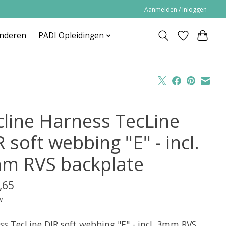
Aanmelden / Inloggen
inderen
PADI Opleidingen
cline Harness TecLine
 soft webbing "E" - incl.
m RVS backplate
,65
w
ss TecLine DIR soft webbing "E" - incl. 3mm RVS