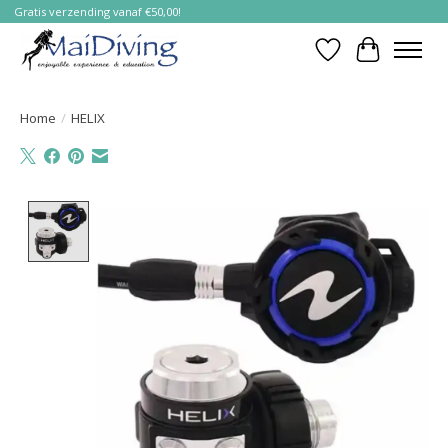
Gratis verzending vanaf €50,00!
Verlanglijst
Winkelwa
Home
/
HELIX
Product image slideshow Items